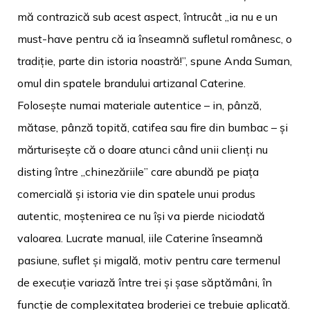
mă contrazică sub acest aspect, întrucât „ia nu e un
must-have pentru că ia înseamnă sufletul românesc, o
tradiție, parte din istoria noastră!”, spune Anda Suman,
omul din spatele brandului artizanal Caterine.
Folosește numai materiale autentice – in, pânză,
mătase, pânză topită, catifea sau fire din bumbac – și
mărturisește că o doare atunci când unii clienți nu
disting între „chinezăriile” care abundă pe piața
comercială și istoria vie din spatele unui produs
autentic, moștenirea ce nu își va pierde niciodată
valoarea. Lucrate manual, iile Caterine înseamnă
pasiune, suflet și migală, motiv pentru care termenul
de execuție variază între trei și șase săptămâni, în
funcție de complexitatea broderiei ce trebuie aplicată.