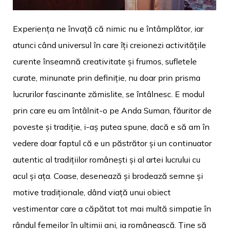
Experiența ne învață că nimic nu e întâmplător, iar
atunci când universul în care îți creionezi activitățile
curente înseamnă creativitate și frumos, sufletele
curate, minunate prin definiție, nu doar prin prisma
lucrurilor fascinante zămislite, se întâlnesc. E modul
prin care eu am întâlnit-o pe Anda Suman, făuritor de
poveste și tradiție, i-aș putea spune, dacă e să am în
vedere doar faptul că e un păstrător și un continuator
autentic al tradițiilor românești și al artei lucrului cu
acul și ața. Coase, desenează și brodează semne și
motive tradiționale, dând viață unui obiect
vestimentar care a căpătat tot mai multă simpatie în
rândul femeilor în ultimii ani, ia românească. Ține să