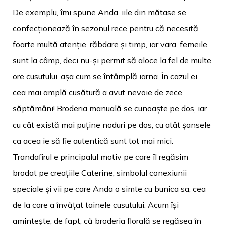
De exemplu, îmi spune Anda, iile din mătase se
confecționează în sezonul rece pentru că necesită
foarte multă atenție, răbdare și timp, iar vara, femeile
sunt la câmp, deci nu-și permit să aloce la fel de multe
ore cusutului, așa cum se întâmplă iarna. În cazul ei,
cea mai amplă cusătură a avut nevoie de zece
săptămâni! Broderia manuală se cunoaște pe dos, iar
cu cât există mai puține noduri pe dos, cu atât șansele
ca acea ie să fie autentică sunt tot mai mici.
Trandafirul e principalul motiv pe care îl regăsim
brodat pe creațiile Caterine, simbolul conexiunii
speciale și vii pe care Anda o simte cu bunica sa, cea
de la care a învățat tainele cusutului. Acum își
amintește, de fapt, că broderia florală se regăsea în