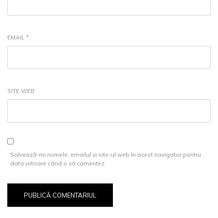
EMAIL
*
SITE WEB
Salvează-mi numele, emailul și site-ul web în acest navigator pentru
data viitoare când o să comentez.