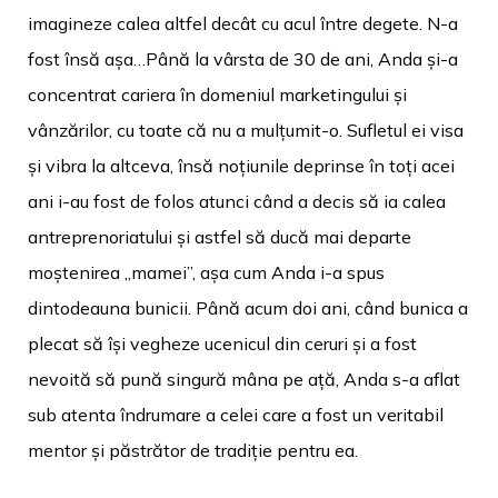
imagineze calea altfel decât cu acul între degete. N-a
fost însă așa…Până la vârsta de 30 de ani, Anda și-a
concentrat cariera în domeniul marketingului și
vânzărilor, cu toate că nu a mulțumit-o. Sufletul ei visa
și vibra la altceva, însă noțiunile deprinse în toți acei
ani i-au fost de folos atunci când a decis să ia calea
antreprenoriatului și astfel să ducă mai departe
moștenirea „mamei”, așa cum Anda i-a spus
dintodeauna bunicii. Până acum doi ani, când bunica a
plecat să își vegheze ucenicul din ceruri și a fost
nevoită să pună singură mâna pe ață, Anda s-a aflat
sub atenta îndrumare a celei care a fost un veritabil
mentor și păstrător de tradiție pentru ea.