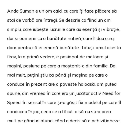
Anda Suman e un om cald, cu care îți face plăcere să
stai de vorbă ore întregi. Se descrie ca fiind un om
simplu, care iubește lucrurile care au eșență și vibrație,
dar și oamenii cu o bunătate nativă, care îi dau curaj
doar pentru că ei emană bunătate. Totuși, omul acesta
firav, la o primă vedere, e pasionat de motoare și
mașini, pasiune pe care a moștenit-o din familie. Ba
mai mult, puțini știu că până și mașina pe care o
conduce în prezent are o poveste haioasă, am putea
spune, din vremea în care era un jucător activ Need for
Speed, în sensul în care și-a găsit fix modelul pe care îl
conducea în joc, ceea ce a făcut-o să nu stea prea
mult pe gânduri atunci când a decis să o achiziționeze.