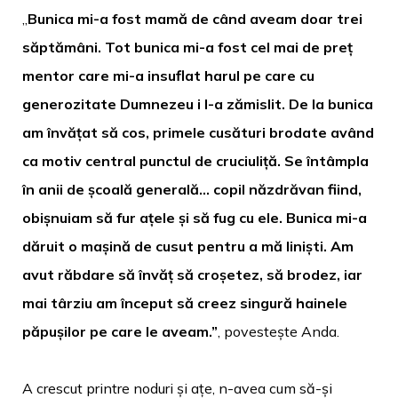
„
Bunica mi-a fost mamă de când aveam doar trei
săptămâni. Tot bunica mi-a fost cel mai de preț
mentor care mi-a insuflat harul pe care cu
generozitate Dumnezeu i l-a zămislit. De la bunica
am învățat să cos, primele cusături brodate având
ca motiv central punctul de cruciuliță. Se întâmpla
în anii de școală generală… copil năzdrăvan fiind,
obișnuiam să fur ațele și să fug cu ele. Bunica mi-a
dăruit o mașină de cusut pentru a mă liniști. Am
avut răbdare să învăț să croșetez, să brodez, iar
mai târziu am început să creez singură hainele
păpușilor pe care le aveam.”
, povestește Anda.
A crescut printre noduri și ațe, n-avea cum să-și